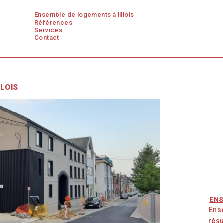
ensemble de logements à lillois
Références
Services
Contact
LOIS
ENS
Ens
résu