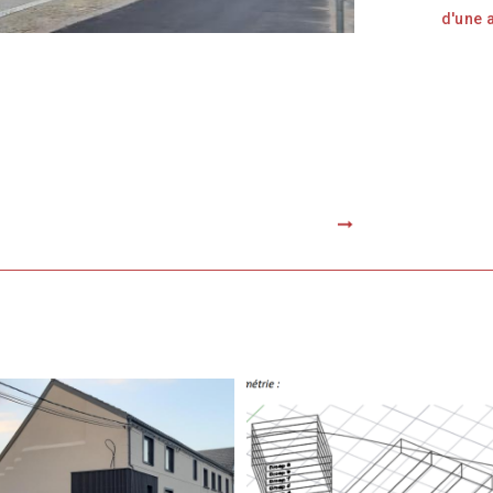
d'une 
Next