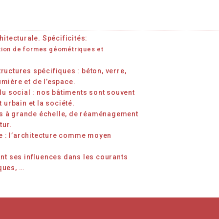
itecturale. Spécificités:
isation de formes géométriques et
structures spécifiques : béton, verre,
lumière et de l’espace.
du social : nos bâtiments sont souvent
 urbain et la société.
ets à grande échelle, de réaménagement
tur.
le : l’architecture comme moyen
nt ses influences dans les courants
iques, …