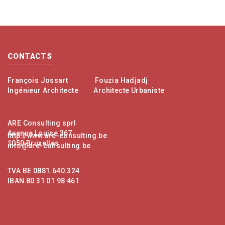
Contacts
CONTACTS
François Jossart
Fouzia Hadjadj
Ingénieur Architecte
Architecte Urbaniste
ARE Consulting sprl
Avenue Louise 367
http://www.are-consulting.be
1050 Bruxelles
info@are-consulting.be
TVA BE 0881.640.324
IBAN 80 31 01 98 461