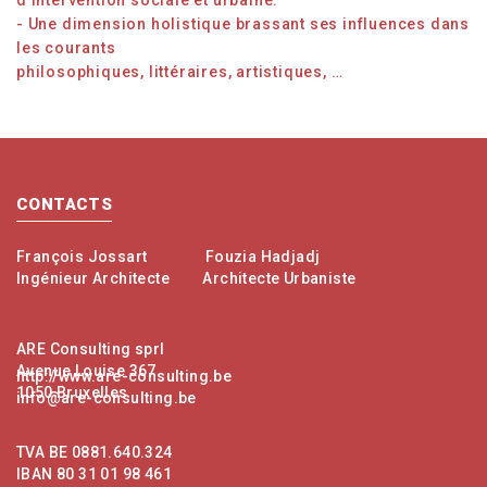
d’intervention sociale et urbaine.
- Une dimension holistique brassant ses influences dans
les courants
philosophiques, littéraires, artistiques, …
Contacts
CONTACTS
François Jossart
Fouzia Hadjadj
Ingénieur Architecte
Architecte Urbaniste
ARE Consulting sprl
Avenue Louise 367
http://www.are-consulting.be
1050 Bruxelles
info@are-consulting.be
TVA BE 0881.640.324
IBAN 80 31 01 98 461