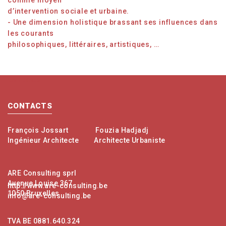
comme moyen
d’intervention sociale et urbaine.
- Une dimension holistique brassant ses influences dans
les courants
philosophiques, littéraires, artistiques, …
Contacts
CONTACTS
François Jossart
Fouzia Hadjadj
Ingénieur Architecte
Architecte Urbaniste
ARE Consulting sprl
Avenue Louise 367
http://www.are-consulting.be
1050 Bruxelles
info@are-consulting.be
TVA BE 0881.640.324